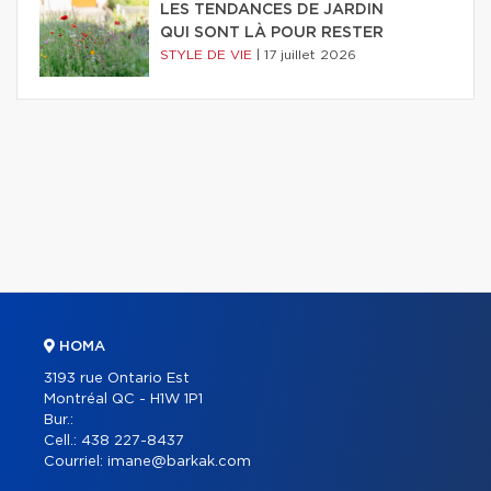
LES TENDANCES DE JARDIN
QUI SONT LÀ POUR RESTER
STYLE DE VIE
|
17 juillet 2026
HOMA
3193 rue Ontario Est
Montréal QC - H1W 1P1
Bur.:
Cell.:
438 227-8437
Courriel:
imane@barkak.com