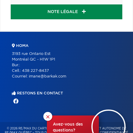
NOTE LÉGALE
HOMA
3193 rue Ontario Est
Montréal QC - H1W 1P1
Bur.:
Cell.:
438 227-8437
Courriel:
imane@barkak.com
RESTONS EN CONTACT
×
Avez-vous des
© 2026 RE/MAX DU CARTIER – FRANCHISÉ INDÉPENDANT ET AUTONOME DE
questions?
RE/MAX QUÉBEC – TOUS DROITS RÉSERVÉS -
POLITIQUE DE CONFIDENTIALITÉ